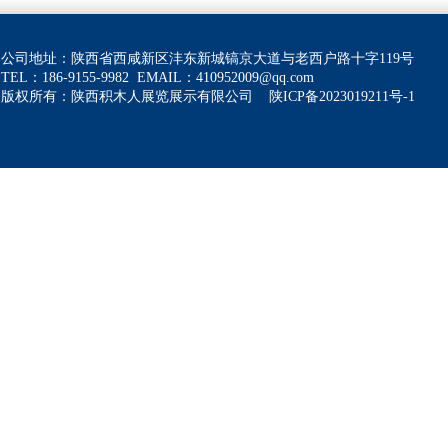
公司地址：陕西省西咸新区沣东新城镐京大道与老西户路十字119号
TEL：186-9155-9982
EMAIL：
410952009@qq.com
版权所有：陕西积木人展览展示有限公司
陕ICP备2023019211号-1