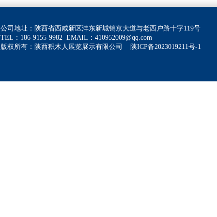
公司地址：陕西省西咸新区沣东新城镐京大道与老西户路十字119号
TEL：186-9155-9982
EMAIL：
410952009@qq.com
版权所有：陕西积木人展览展示有限公司
陕ICP备2023019211号-1